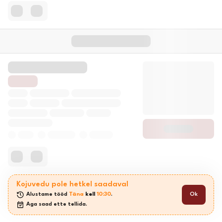
Kojuvedu pole hetkel saadaval
Alustame tööd 
Täna
 kell 
10:30
.
Ok
Aga saad ette tellida.