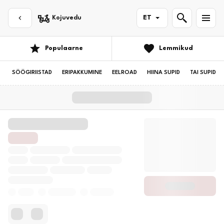
Kojuvedu
ET
Populaarne
Lemmikud
SÖÖGIRIISTAD
ERIPAKKUMINE
EELROAD
HIINA SUPID
TAI SUPID