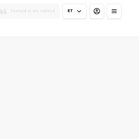
Tooteid ei ole valitud
ET